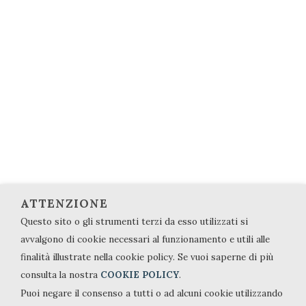
+39 02 36595045
+39 02 61040802
info@studiomastromattei.it
Vedi Mappa
PRIVACY&COOKIE
Privacy Policy
Cookie Policy
ATTENZIONE
Questo sito o gli strumenti terzi da esso utilizzati si
Gestione Dati Personali
avvalgono di cookie necessari al funzionamento e utili alle
finalità illustrate nella cookie policy. Se vuoi saperne di più
consulta la nostra
COOKIE POLICY
.
Puoi negare il consenso a tutti o ad alcuni cookie utilizzando